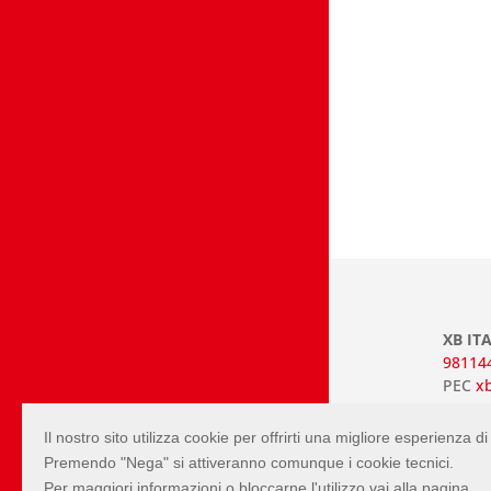
XB ITA
98114
PEC
xb
Mappa 
Proge
Il nostro sito utilizza cookie per offrirti una migliore esperienza 
Premendo "Nega" si attiveranno comunque i cookie tecnici.
Per maggiori informazioni o bloccarne l'utilizzo vai alla pagina.