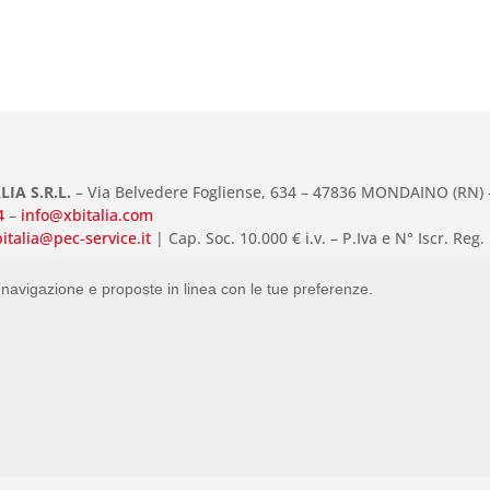
LIA S.R.L.
– Via Belvedere Fogliense, 634 – 47836 MONDAINO (RN) – 
4
–
info@xbitalia.com
italia@pec-service.it
|
Cap. Soc. 10.000 € i.v. – P.Iva e N° Iscr. Re
del Sito
ttato da
HI-NET Rimini
di navigazione e proposte in linea con le tue preferenze.