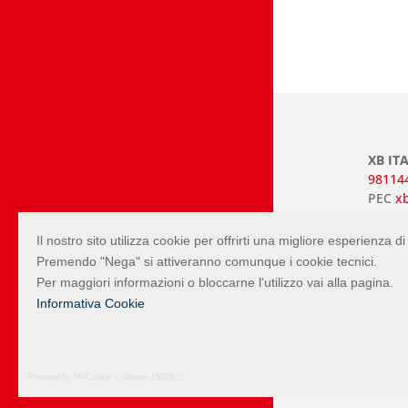
XB ITA
98114
PEC
xb
Mappa 
Proge
Il nostro sito utilizza cookie per offrirti una migliore esperienza 
Premendo "Nega" si attiveranno comunque i cookie tecnici.
Per maggiori informazioni o bloccarne l'utilizzo vai alla pagina.
Informativa Cookie
Powered by Hi-Cookie v.master-15076cf1